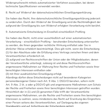
Widerspruchsrecht mittels automatisierter Verfahren auszuüben, bei denen
technische Spezifikationen verwendet werden.
8. Recht auf Widerruf der datenschutzrechtlichen Einwilligungserklärung
Sie haben das Recht, Ihre datenschutzrechtliche Einwilligungserklärung jederzeit
zu widerrufen. Durch den Widerruf der Einwilligung wird die Rechtmäßigkeit der
aufgrund der Einwilligung bis zum Widerruf erfolgten Verarbeitung nicht berührt.
9. Automatisierte Entscheidung im Einzelfall einschließlich Profiling
Sie haben das Recht, nicht einer ausschließlich auf einer automatisierten
Verarbeitung – einschließlich Profiling – beruhenden Entscheidung unterworfen
zu werden, die Ihnen gegenüber rechtliche Wirkung entfaltet oder Sie in
ähnlicher Weise erheblich beeinträchtigt. Dies gilt nicht, wenn die Entscheidung
(1) für den Abschluss oder die Erfüllung eines Vertrags zwischen Ihnen und dem
Verantwortlichen erforderlich ist,
(2) aufgrund von Rechtsvorschriften der Union oder der Mitgliedstaaten, denen
der Verantwortliche unterliegt, zulässig ist und diese Rechtsvorschriften
angemessene Maßnahmen zur Wahrung Ihrer Rechte und Freiheiten sowie Ihrer
berechtigten Interessen enthalten oder
(3) mit Ihrer ausdrücklichen Einwilligung erfolgt.
Allerdings dürfen diese Entscheidungen nicht auf besonderen Kategorien
personenbezogener Daten nach Art. 9 Abs. 1 DSGVO beruhen, sofern nicht
Art. 9 Abs. 2 lit. a oder g DSGVO gilt und angemessene Maßnahmen zum Schutz
der Rechte und Freiheiten sowie Ihrer berechtigten Interessen getroffen wurden.
Hinsichtlich der in (1) und (3) genannten Fälle trifft der Verantwortliche
angemessene Maßnahmen, um die Rechte und Freiheiten sowie Ihre berechtigten
Interessen zu wahren, wozu mindestens das Recht auf Erwirkung des Eingreifens
einer Person seitens des Verantwortlichen, auf Darlegung des eigenen
Standpunkts und auf Anfechtung der Entscheidung gehört.