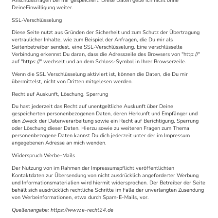
Anschlussfragen bei mir gespeichert. Diese Daten gebe ich nicht ohne
DeineEinwilligung weiter.
SSL-Verschlüsselung
Diese Seite nutzt aus Gründen der Sicherheit und zum Schutz der Übertragung
vertraulicher Inhalte, wie zum Beispiel der Anfragen, die Du mir als
Seitenbetreiber sendest, eine SSL-Verschlüsselung. Eine verschlüsselte
Verbindung erkennst Du daran, dass die Adresszeile des Browsers von "http://"
auf "https://" wechselt und an dem Schloss-Symbol in Ihrer Browserzeile.
Wenn die SSL Verschlüsselung aktiviert ist, können die Daten, die Du mir
übermittelst, nicht von Dritten mitgelesen werden.
Recht auf Auskunft, Löschung, Sperrung
Du hast jederzeit das Recht auf unentgeltliche Auskunft über Deine
gespeicherten personenbezogenen Daten, deren Herkunft und Empfänger und
den Zweck der Datenverarbeitung sowie ein Recht auf Berichtigung, Sperrung
oder Löschung dieser Daten. Hierzu sowie zu weiteren Fragen zum Thema
personenbezogene Daten kannst Du dich jederzeit unter der im Impressum
angegebenen Adresse an mich wenden.
Widerspruch Werbe-Mails
Der Nutzung von im Rahmen der Impressumspflicht veröffentlichten
Kontaktdaten zur Übersendung von nicht ausdrücklich angeforderter Werbung
und Informationsmaterialien wird hiermit widersprochen. Der Betreiber der Seite
behält sich ausdrücklich rechtliche Schritte im Falle der unverlangten Zusendung
von Werbeinformationen, etwa durch Spam-E-Mails, vor.
Quellenangabe: https://www.e-recht24.de