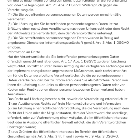
ein und es liegen keine vorrangigen berechtigten Gründe für die Verarbeitung
vor, oder Sie legen gem. Art. 21 Abs. 2 DSGVO Widerspruch gegen die
Verarbeitung ein.
(4) Die Sie betreffenden personenbezogenen Daten wurden unrechtmäßig
verarbeitet.
(5) Die Löschung der Sie betreffenden personenbezogenen Daten ist zur
Erfüllung einer rechtlichen Verpflichtung nach dem Unionsrecht oder dem Recht
der Mitgliedstaaten erforderlich, dem der Verantwortliche unterliegt.
(6) Die Sie betreffenden personenbezogenen Daten wurden in Bezug auf
angebotene Dienste der Informationsgesellschaft gemäß Art. 8 Abs. 1 DSGVO
erhoben.
Information an Dritte
Hat der Verantwortliche die Sie betreffenden personenbezogenen Daten
öffentlich gemacht und ist er gem. Art. 17 Abs. 1 DSGVO zu deren Löschung
verpflichtet, so trifft er unter Berücksichtigung der verfügbaren Technologie und
der Implementierungskosten angemessene Maßnahmen, auch technischer Art,
um für die Datenverarbeitung Verantwortliche, die die personenbezogenen
Daten verarbeiten, darüber zu informieren, dass Sie als betroffene Person von
ihnen die Löschung aller Links zu diesen personenbezogenen Daten oder von
Kopien oder Replikationen dieser personenbezogenen Daten verlangt haben.
Ausnahmen
Das Recht auf Löschung besteht nicht, soweit die Verarbeitung erforderlich ist
(1) zur Ausübung des Rechts auf freie Meinungsäußerung und Information;
(2) zur Erfüllung einer rechtlichen Verpflichtung, die die Verarbeitung nach dem
Recht der Union oder der Mitgliedstaaten, dem der Verantwortliche unterliegt,
erfordert, oder zur Wahrnehmung einer Aufgabe, die im öffentlichen Interesse
liegt oder in Ausübung öffentlicher Gewalt erfolgt, die dem Verantwortlichen
übertragen wurde;
(3) aus Gründen des öffentlichen Interesses im Bereich der öffentlichen
Gesundheit gemäß Art. 9 Abs. 2 lit. h und i sowie Art. 9 Abs. 3 DSGVO;