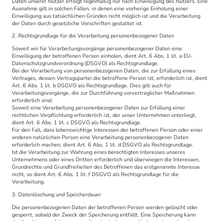
Daten unserer Nutzer erfolgt regelmäßig nur nach Einwilligung des Nutzers. Eine
Ausnahme gilt in solchen Fällen, in denen eine vorherige Einholung einer
Einwilligung aus tatsächlichen Gründen nicht möglich ist und die Verarbeitung
der Daten durch gesetzliche Vorschriften gestattet ist.
2. Rechtsgrundlage für die Verarbeitung personenbezogener Daten
Soweit wir für Verarbeitungsvorgänge personenbezogener Daten eine
Einwilligung der betroffenen Person einholen, dient Art. 6 Abs. 1 lit. a EU-
Datenschutzgrundverordnung (DSGVO) als Rechtsgrundlage.
Bei der Verarbeitung von personenbezogenen Daten, die zur Erfüllung eines
Vertrages, dessen Vertragspartei die betroffene Person ist, erforderlich ist, dient
Art. 6 Abs. 1 lit. b DSGVO als Rechtsgrundlage. Dies gilt auch für
Verarbeitungsvorgänge, die zur Durchführung vorvertraglicher Maßnahmen
erforderlich sind.
Soweit eine Verarbeitung personenbezogener Daten zur Erfüllung einer
rechtlichen Verpflichtung erforderlich ist, der unser Unternehmen unterliegt,
dient Art. 6 Abs. 1 lit. c DSGVO als Rechtsgrundlage.
Für den Fall, dass lebenswichtige Interessen der betroffenen Person oder einer
anderen natürlichen Person eine Verarbeitung personenbezogener Daten
erforderlich machen, dient Art. 6 Abs. 1 lit. d DSGVO als Rechtsgrundlage.
Ist die Verarbeitung zur Wahrung eines berechtigten Interesses unseres
Unternehmens oder eines Dritten erforderlich und überwiegen die Interessen,
Grundrechte und Grundfreiheiten des Betroffenen das erstgenannte Interesse
nicht, so dient Art. 6 Abs. 1 lit. f DSGVO als Rechtsgrundlage für die
Verarbeitung.
3. Datenlöschung und Speicherdauer
Die personenbezogenen Daten der betroffenen Person werden gelöscht oder
gesperrt, sobald der Zweck der Speicherung entfällt. Eine Speicherung kann