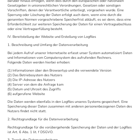
darüber hinaus erfolgen, wenn dies durch den europäischen oder nationalen
Gesetzgeber in unionsrechtlichen Verordnungen, Gesetzen oder sonstigen
Vorschriften, denen der Verantwortliche unterliegt, vorgesehen wurde. Eine
Sperrung oder Löschung der Daten erfolgt auch dann, wenn eine durch die
genannten Normen vorgeschriebene Speicherfrist abläuft, es sei denn, dass eine
Erforderlichkeit zur weiteren Speicherung der Daten für einen Vertragsabschluss
oder eine Vertragserfüllung besteht.
IV. Bereitstellung der Website und Erstellung von Logfiles
1. Beschreibung und Umfang der Datenverarbeitung
Bei jedem Aufruf unserer Internetseite erfasst unser System automatisiert Daten
und Informationen vom Computersystem des aufrufenden Rechners.
Folgende Daten werden hierbei erhoben:
(1) Informationen über den Browsertyp und die verwendete Version
(2) Das Betriebssystem des Nutzers
(3) Die IP-Adresse des Nutzers
(4) Server von dem die Anfrage kam
(5) Datum und Uhrzeit des Zugriffs
(6) aufgerufene Website
Die Daten werden ebenfalls in den Logfiles unseres Systems gespeichert. Eine
Speicherung dieser Daten zusammen mit anderen personenbezogenen Daten des
Nutzers findet nicht statt.
2. Rechtsgrundlage für die Datenverarbeitung
Rechtsgrundlage für die vorübergehende Speicherung der Daten und der Logfiles
ist Art. 6 Abs. 1 lit. f DSGVO.
3. Zweck der Datenverarbeitung