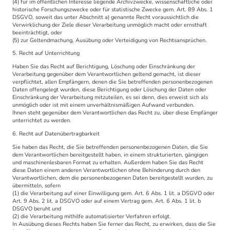
(4) für im öffentlichen Interesse liegende Archivzwecke, wissenschaftliche oder
historische Forschungszwecke oder für statistische Zwecke gem. Art. 89 Abs. 1
DSGVO, soweit das unter Abschnitt a) genannte Recht voraussichtlich die
Verwirklichung der Ziele dieser Verarbeitung unmöglich macht oder ernsthaft
beeinträchtigt, oder
(5) zur Geltendmachung, Ausübung oder Verteidigung von Rechtsansprüchen.
5. Recht auf Unterrichtung
Haben Sie das Recht auf Berichtigung, Löschung oder Einschränkung der
Verarbeitung gegenüber dem Verantwortlichen geltend gemacht, ist dieser
verpflichtet, allen Empfängern, denen die Sie betreffenden personenbezogenen
Daten offengelegt wurden, diese Berichtigung oder Löschung der Daten oder
Einschränkung der Verarbeitung mitzuteilen, es sei denn, dies erweist sich als
unmöglich oder ist mit einem unverhältnismäßigen Aufwand verbunden.
Ihnen steht gegenüber dem Verantwortlichen das Recht zu, über diese Empfänger
unterrichtet zu werden.
6. Recht auf Datenübertragbarkeit
Sie haben das Recht, die Sie betreffenden personenbezogenen Daten, die Sie
dem Verantwortlichen bereitgestellt haben, in einem strukturierten, gängigen
und maschinenlesbaren Format zu erhalten. Außerdem haben Sie das Recht
diese Daten einem anderen Verantwortlichen ohne Behinderung durch den
Verantwortlichen, dem die personenbezogenen Daten bereitgestellt wurden, zu
übermitteln, sofern
(1) die Verarbeitung auf einer Einwilligung gem. Art. 6 Abs. 1 lit. a DSGVO oder
Art. 9 Abs. 2 lit. a DSGVO oder auf einem Vertrag gem. Art. 6 Abs. 1 lit. b
DSGVO beruht und
(2) die Verarbeitung mithilfe automatisierter Verfahren erfolgt.
In Ausübung dieses Rechts haben Sie ferner das Recht, zu erwirken, dass die Sie