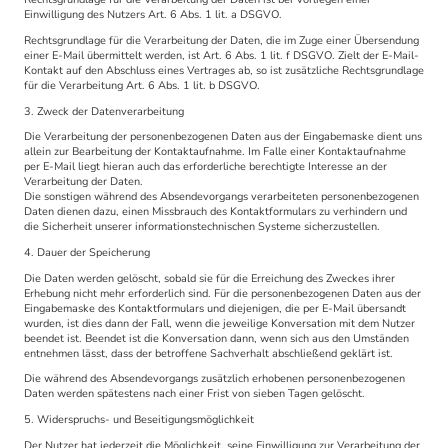
Einwilligung des Nutzers Art. 6 Abs. 1 lit. a DSGVO.
Rechtsgrundlage für die Verarbeitung der Daten, die im Zuge einer Übersendung
einer E-Mail übermittelt werden, ist Art. 6 Abs. 1 lit. f DSGVO. Zielt der E-Mail-
Kontakt auf den Abschluss eines Vertrages ab, so ist zusätzliche Rechtsgrundlage
für die Verarbeitung Art. 6 Abs. 1 lit. b DSGVO.
3. Zweck der Datenverarbeitung
Die Verarbeitung der personenbezogenen Daten aus der Eingabemaske dient uns
allein zur Bearbeitung der Kontaktaufnahme. Im Falle einer Kontaktaufnahme
per E-Mail liegt hieran auch das erforderliche berechtigte Interesse an der
Verarbeitung der Daten.
Die sonstigen während des Absendevorgangs verarbeiteten personenbezogenen
Daten dienen dazu, einen Missbrauch des Kontaktformulars zu verhindern und
die Sicherheit unserer informationstechnischen Systeme sicherzustellen.
4. Dauer der Speicherung
Die Daten werden gelöscht, sobald sie für die Erreichung des Zweckes ihrer
Erhebung nicht mehr erforderlich sind. Für die personenbezogenen Daten aus der
Eingabemaske des Kontaktformulars und diejenigen, die per E-Mail übersandt
wurden, ist dies dann der Fall, wenn die jeweilige Konversation mit dem Nutzer
beendet ist. Beendet ist die Konversation dann, wenn sich aus den Umständen
entnehmen lässt, dass der betroffene Sachverhalt abschließend geklärt ist.
Die während des Absendevorgangs zusätzlich erhobenen personenbezogenen
Daten werden spätestens nach einer Frist von sieben Tagen gelöscht.
5. Widerspruchs- und Beseitigungsmöglichkeit
Der Nutzer hat jederzeit die Möglichkeit, seine Einwilligung zur Verarbeitung der