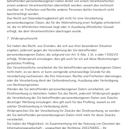
betreffenden personenbezogenen Daten direkt von einem Verantwortlichen
einem anderen Verantwortlichen übermittelt werden, soweit dies technisch
machbar ist. Freiheiten und Rechte anderer Personen dürfen hierdurch nicht
beeinträchtigt werden.
Das Recht auf Datenübertragbarkeit gilt nicht für eine Verarbeitung
personenbezogener Daten, die für die Wahrnehmung einer Aufgabe erforderlich
ist, die im öffentlichen Interesse liegt oder in Ausübung öffentlicher Gewalt
erfolgt, die dem Verantwortlichen übertragen wurde.
7. Widerspruchsrecht
Sie haben das Recht, aus Gründen, die sich aus ihrer besonderen Situation
ergeben, jederzeit gegen die Verarbeitung der Sie betreffenden
personenbezogenen Daten, die aufgrund von Art. 6 Abs. 1 lit. e oder f DSGVO
erfolgt, Widerspruch einzulegen; dies gilt auch für ein auf diese Bestimmungen
gestütztes Profiling.
Der Verantwortliche verarbeitet die Sie betreffenden personenbezogenen Daten
nicht mehr, es sei denn, er kann zwingende schutzwürdige Gründe für die
Verarbeitung nachweisen, die Ihre Interessen, Rechte und Freiheiten überwiegen,
oder die Verarbeitung dient der Geltendmachung, Ausübung oder Verteidigung
von Rechtsansprüchen.
Werden die Sie betreffenden personenbezogenen Daten verarbeitet, um
Direktwerbung zu betreiben, haben Sie das Recht, jederzeit Widerspruch gegen
die Verarbeitung der Sie betreffenden personenbezogenen Daten zum Zwecke
derartiger Werbung einzulegen; dies gilt auch für das Profiling, soweit es mit
solcher Direktwerbung in Verbindung steht.
Widersprechen Sie der Verarbeitung für Zwecke der Direktwerbung, so werden
die Sie betreffenden personenbezogenen Daten nicht mehr für diese Zwecke
verarbeitet.
Sie haben die Möglichkeit, im Zusammenhang mit der Nutzung von Diensten der
Informationsgesellschaft – ungeachtet der Richtlinie 2002/58/EG – Ihr